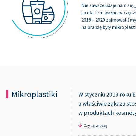
Nie zawsze udaje nam się 
to dla firm ważne narzędz
2018 – 2020 zajmowaliśmy 
na branżę były mikroplasti
Mikroplastiki
W styczniu 2019 roku 
a właściwie zakazu st
w produktach kosmety
Raport został oceniony p
Czytaj więcej
objęcie sektora kosmetyc