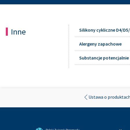
Podjęliśmy w tej sprawie na
W 2017 roku stworzyliśm
Farb i Klejów (PZPFiK) 
Inne
Silikony cykliczne D4/D5
stanowisko merytoryczne 
Przekazaliśmy stanowisk
Alergeny zapachowe
Przedsiębiorczości i MŚ
i Ministerstwu Zdrowia.
Substancje potencjalni
Wzięliśmy udział w kons
przez Stowarzyszenie P
Efektem wszystkich podjęt
że dostępne dane naukowe 
podejrzanej o powodowanie
Ustawa o produktach
Wszystkie zainteresowane s
inhalacyjnego ditlenku tyta
W 2018 roku przekazaliśmy s
podczas spotkania CARACAL.