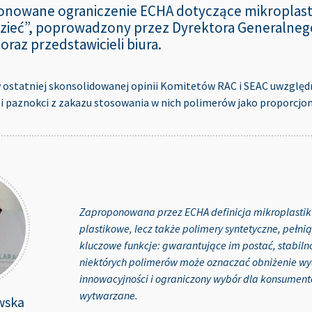
onowane ograniczenie ECHA dotyczące mikroplast
dzieć”, poprowadzony przez Dyrektora Generalneg
raz przedstawicieli biura.
 ostatniej skonsolidowanej opinii Komitetów RAC i SEAC uwzględ
 i paznokci z zakazu stosowania w nich polimerów jako proporcjon
Zaproponowana przez ECHA definicja mikroplastiku
plastikowe, lecz także polimery syntetyczne, pełn
kluczowe funkcje: gwarantujące im postać, stabilno
niektórych polimerów może oznaczać obniżenie wy
innowacyjności i ograniczony wybór dla konsumentó
wytwarzane.
wska