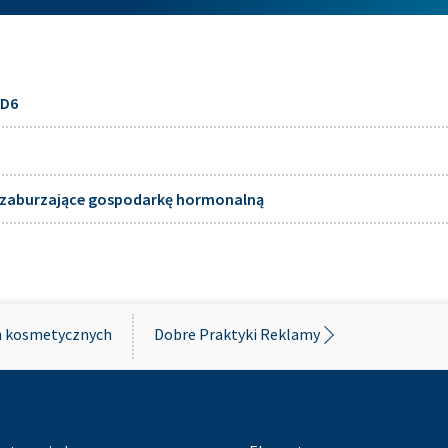
stępujące kroki:
y koalicję wspólnie z Polską Izbą Przemysłu Chemicznego (PIPC
i doprowadziliśmy do organizacji spotkania z Ministerstwem Rozwo
/D6
dotyczące propozycji klasyfikacji składnika.
o m.in.: Pani Elżbiecie Bieńkowskiej, Komisarz ds. Rynku Wewnęt
P oraz Panu Mateuszowi Morawieckiemu, Wicepremierowi, Ministr
e zaburzające gospodarkę hormonalną
ultacjach dotyczących narażenia inhalacyjnego na ditlenek tytan
roducentów Ditlenku Tytanu (TDMA).
ych działań było przyjęcie przez Komitet ds.
Oceny Ryzyka (RAC
spełniają kryteria rozporządzenia CLP w celu klasyfikacji dit
 raka w wyniku narażenia inhalacyjnego (CMR kat. 2).
 kosmetycznych​
Dobre Praktyki Reklamy
ektory rozpoczęły pracę nad argumentacją i danymi potwierdzają
nu.
tanowisko w tej sprawie do Biura do spraw Substancji Chemicznych
 Jednym z tematów agendy spotkania była ocena klasyfikacji ditle