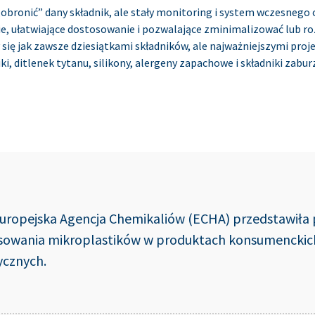
„obronić” dany składnik, ale stały monitoring i system wczesneg
ie, ułatwiające dostosowanie i pozwalające zminimalizować lub roz
się jak zawsze dziesiątkami składników, ale najważniejszymi pro
ki, ditlenek tytanu, silikony, alergeny zapachowe i składniki za
Europejska Agencja Chemikaliów (ECHA) przedstawiła 
osowania mikroplastików w produktach konsumenckich
cznych.
rzez przemysł kosmetyczny jako kontrowersyjny, ponieważ:
znego propozycją zakazu stosowania to przykład regulacji, która 