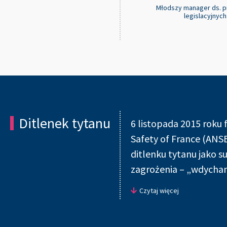
Młodszy manager ds.
p
legislacyjnych
Ditlenek tytanu
6 listopada 2015 roku
Safety of France (ANSE
ditlenku tytanu jako s
zagrożenia – „wdycha
Propozycja klasyfikacji dot
Czytaj więcej
zakaz stosowania substanc
skutecznej ochrony przeciw
doprowadzić do wystąpienia 