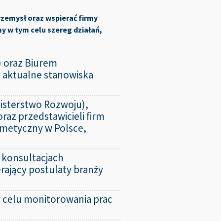
metycznego w problemie
rzemysł oraz wspierać firmy
ględniono, że przemysł kosmetyczny
 w tym celu szereg działań,
lastikowych w produktach
ji mikroplastików w portfolio
) oraz Biurem
 przed wyzwaniem zmiany składu
 aktualne stanowiska
e zamienniki dla obecnie
nisterstwo Rozwoju),
az przedstawicieli firm
smetyczny w Polsce,
 konsultacjach
rający postulaty branży
 celu monitorowania prac