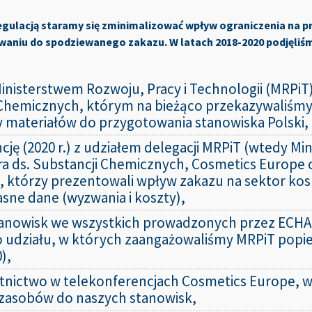
kiem nieproporcjonalnym do poziomu kontrybuowania sektora kos
gulacją staramy się zminimalizować wpływ ograniczenia na p
 oceanów plastikiem względem kosztów, które poniesie. Nie uwz
aniu do spodziewanego zakazu. W latach 2018-2020 podjęliśmy
nie zobowiązał się do wycofania się ze stosowania mikrodrobin p
roku i osiągnął na tym polu znaczące wyniki.
obejmie zakaz nigdy nie powstanie. Ciężar prawidłowej identyfikac
inisterstwem Rozwoju, Pracy i Technologii (MRPiT
e firm. Jeśli zakaz wejdzie w życie przemysł kosmetyczny stanie
 Chemicznych, którym na bieżąco przekazywaliśmy
roduktów spłukiwanych i niespłukiwanych, podczas gdy odpowiedni
ty materiałów do przygotowania stanowiska Polski,
zęsto nie są dostępne.
ję (2020 r.) z udziałem delegacji MRPiT (wtedy Mi
a ds. Substancji Chemicznych, Cosmetics Europe or
, którzy prezentowali wpływ zakazu na sektor ko
asne dane (wyzwania i koszty),
tanowisk we wszystkich prowadzonych przez ECHA
 udziału, w których zaangażowaliśmy MRPiT popie
0),
tnictwo w telekonferencjach Cosmetics Europe, w
 zasobów do naszych stanowisk,