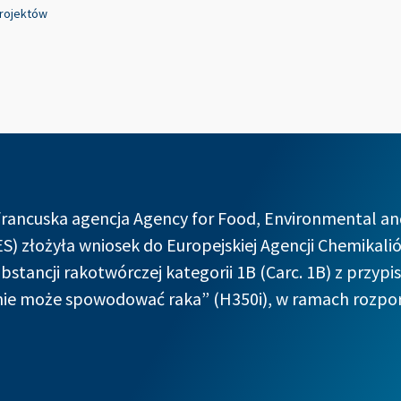
rojektów
 francuska agencja Agency for Food, Environmental a
S) złożyła wniosek do Europejskiej Agencji Chemikalió
ubstancji rakotwórczej kategorii 1B (Carc. 1B) z przy
nie może spowodować raka” (H350i), w ramach rozpor
yczyła wszystkich form ditlenku tytanu (również form nano). Klasy
ji we wszystkich produktach kosmetycznych, mogłaby spowodow
słonecznej lub brak ochrony w całym spektrum promieniowania UV
potencjalnego ryzyka dla zdrowia ludzi.