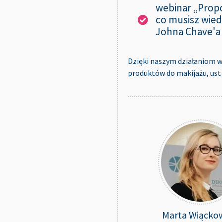
webinar „Prop
co musisz wie
Johna Chave'a o
Dzięki naszym działaniom w
produktów do makijażu, ust
Marta Wiącko