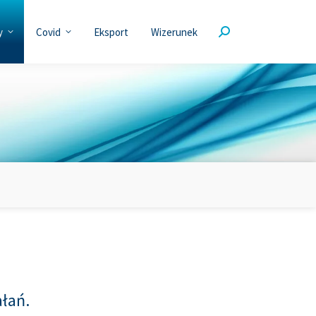
y
Covid
Eksport
Wizerunek
ałań.