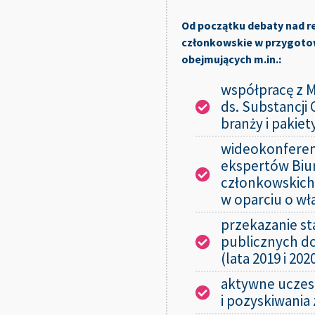
środowiska i jest środ
Od początku debaty nad re
zanieczyszczenia mórz i
członkowskie w przygotow
jako pierwszy, dobrowol
obejmujących m.in.:
spłukiwanych przed 2020 
Lista składników, które 
współpracę z M
surowców leży pod stroni
ds. Substancji
wielu tysięcy receptur p
branży i pakie
stosowanych polimerów c
wideokonferenc
ekspertów Biur
członkowskich
w oparciu o wł
przekazanie s
publicznych do
(lata 2019 i 202
aktywne uczes
i pozyskiwania