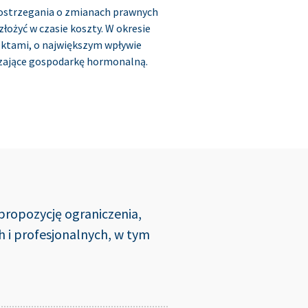
o ostrzegania o zmianach prawnych
łożyć w czasie koszty. W okresie
jektami, o największym wpływie
burzające gospodarkę hormonalną.
propozycję ograniczenia,
 i profesjonalnych, w tym
przyniesie ograniczone korzyści dla